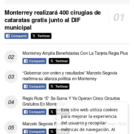
Monterrey realizará 400 cirugías de
cataratas gratis junto al DIF
municipal
Compartir
Twittear
Monterrey Amplía Beneficiarias Con La Tarjeta Regia Plus
Compartir
Twittear
“Gobernar con orden y resultados” Marcelo Segovia
reafirma su alianza política en Monterrey
Compartir
Twittear
Regio Ruta “E” Se Suma Y Ya Operan Cinco Circuitos
Gratuitos En Monterrey
Este sitio web utiliza cookies
Compartir
Twittear
para mejorar la experiencia
del usuario y recopilar
Marcelo Segovia Páez Anuncia Logros De La Regio Ruta
métricas de navegación. Al
Compartir
Twittear