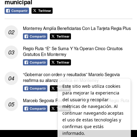
municipal
Compartir
Twittear
Monterrey Amplía Beneficiarias Con La Tarjeta Regia Plus
Compartir
Twittear
Regio Ruta “E” Se Suma Y Ya Operan Cinco Circuitos
Gratuitos En Monterrey
Compartir
Twittear
“Gobernar con orden y resultados” Marcelo Segovia
reafirma su alianza política en Monterrey
Este sitio web utiliza cookies
Compartir
Twittear
para mejorar la experiencia
del usuario y recopilar
Marcelo Segovia Páez Anuncia Logros De La Regio Ruta
métricas de navegación. Al
Compartir
Twittear
continuar navegando aceptas
el uso de estas tecnologías y
confirmas que estás
informado.