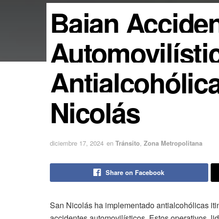
Bajan Accide
Automovilísti
Antialcohólic
Nicolás
diciembre 17, 2024
en
Tránsito
,
Zona Metropolitana
Share on Facebook
San Nicolás ha implementado antialcohólicas iti
accidentes automovilísticos. Estos operativos, li