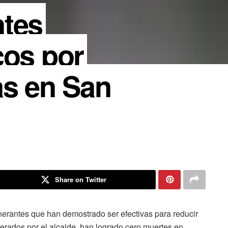
ntes
cos por
as en San
Share on Twitter
nerantes que han demostrado ser efectivas para reducir
derados por el alcalde, han logrado cero muertes en