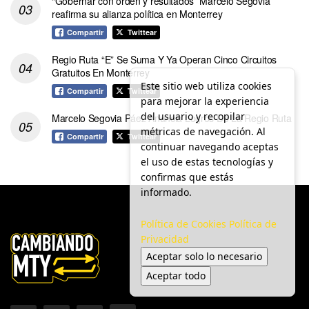
“Gobernar con orden y resultados” Marcelo Segovia
reafirma su alianza política en Monterrey
Compartir
Twittear
Regio Ruta “E” Se Suma Y Ya Operan Cinco Circuitos
Gratuitos En Monterrey
Este sitio web utiliza cookies
Compartir
Twittear
para mejorar la experiencia
del usuario y recopilar
Marcelo Segovia Páez Anuncia Logros De La Regio Ruta
métricas de navegación. Al
Compartir
Twittear
continuar navegando aceptas
el uso de estas tecnologías y
confirmas que estás
informado.
Política de Cookies
Política de
Privacidad
Aceptar solo lo necesario
Aceptar todo