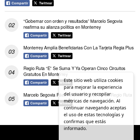
Compartir
Twittear
“Gobernar con orden y resultados” Marcelo Segovia
reafirma su alianza política en Monterrey
Compartir
Twittear
Monterrey Amplía Beneficiarias Con La Tarjeta Regia Plus
Compartir
Twittear
Regio Ruta “E” Se Suma Y Ya Operan Cinco Circuitos
Gratuitos En Monterrey
Este sitio web utiliza cookies
Compartir
Twittear
para mejorar la experiencia
del usuario y recopilar
Marcelo Segovia Páez Anuncia Logros De La Regio Ruta
métricas de navegación. Al
Compartir
Twittear
continuar navegando aceptas
el uso de estas tecnologías y
confirmas que estás
informado.