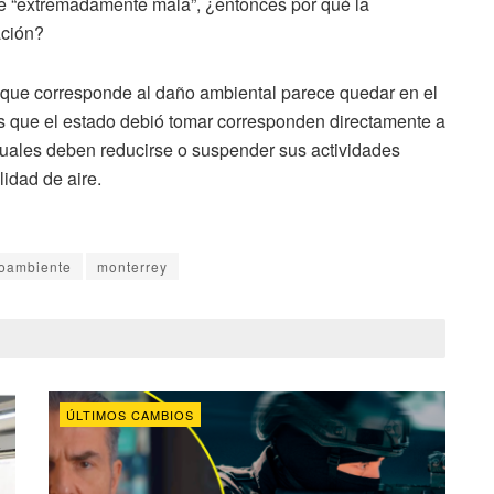
e “extremadamente mala”, ¿entonces por qué la
ación?
a que corresponde al daño ambiental parece quedar en el
s que el estado debió tomar corresponden directamente a
 cuales deben reducirse o suspender sus actividades
idad de aire.
oambiente
monterrey
ÚLTIMOS CAMBIOS