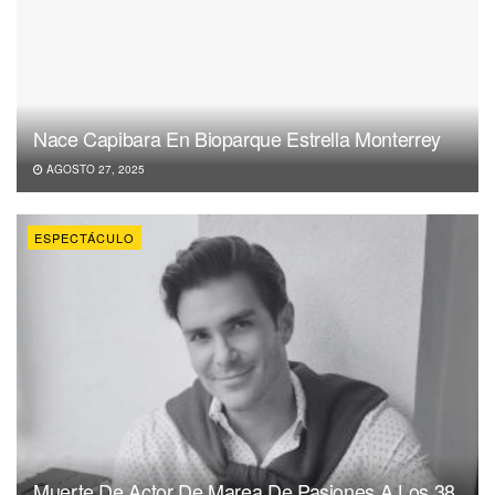
Nace Capibara En Bioparque Estrella Monterrey
AGOSTO 27, 2025
ESPECTÁCULO
Muerte De Actor De Marea De Pasiones A Los 38