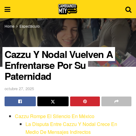
Home
Espectáculo
Cazzu Y Nodal Vuelven A
Enfrentarse Por Su
Paternidad
octubre 27, 2025
Cazzu Rompe El Silencio En México
La Disputa Entre Cazzu Y Nodal Crece En
Medio De Mensajes Indirectos