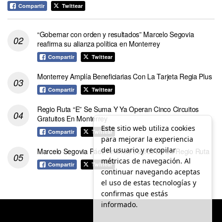
Compartir
Twittear
“Gobernar con orden y resultados” Marcelo Segovia
reafirma su alianza política en Monterrey
Compartir
Twittear
Monterrey Amplía Beneficiarias Con La Tarjeta Regia Plus
Compartir
Twittear
Regio Ruta “E” Se Suma Y Ya Operan Cinco Circuitos
Gratuitos En Monterrey
Este sitio web utiliza cookies
Compartir
Twittear
para mejorar la experiencia
del usuario y recopilar
Marcelo Segovia Páez Anuncia Logros De La Regio Ruta
métricas de navegación. Al
Compartir
Twittear
continuar navegando aceptas
el uso de estas tecnologías y
confirmas que estás
informado.