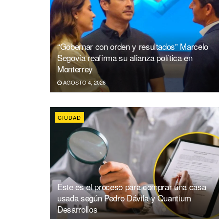
“Gobernar con orden y resultados” Marcelo
Segovia reafirma su alianza política en
Monterrey
AGOSTO 4, 2026
CIUDAD
Este es el proceso para comprar una casa
usada según Pedro Dávila y Quantium
Desarrollos