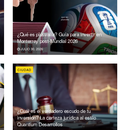
¿Qué es plusvalía? Guía para invertir en
Monterrey post-Mundial 2026
JULIO 30, 2026
CIUDAD
¿Cuál es el verdadero escudo de tu
inversión? La certeza jurídica al estilo
Quantium Desarrollos