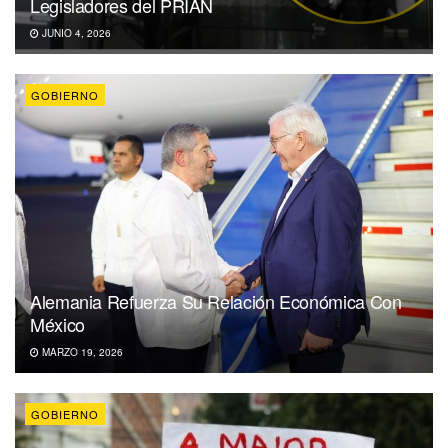
Legisladores del PRIAN
JUNIO 4, 2026
GOBIERNO
Alemania Refuerza Su Relación Económica Con
México
MARZO 19, 2026
GOBIERNO