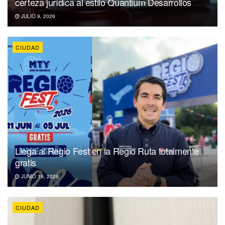
certeza jurídica al estilo Quantium Desarrollos
JULIO 9, 2026
CIUDAD
Llega al Regio Fest en la Regio Ruta totalmente
gratis
JUNIO 19, 2026
CIUDAD