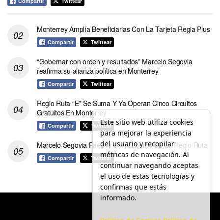
Compartir
Twittear
Monterrey Amplía Beneficiarias Con La Tarjeta Regia Plus
Compartir
Twittear
“Gobernar con orden y resultados” Marcelo Segovia
reafirma su alianza política en Monterrey
Compartir
Twittear
Regio Ruta “E” Se Suma Y Ya Operan Cinco Circuitos
Gratuitos En Monterrey
Este sitio web utiliza cookies
Compartir
Twittear
para mejorar la experiencia
del usuario y recopilar
Marcelo Segovia Páez Anuncia Logros De La Regio Ruta
métricas de navegación. Al
Compartir
Twittear
continuar navegando aceptas
el uso de estas tecnologías y
confirmas que estás
informado.