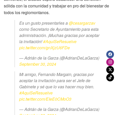
sólida con la comunidad y trabajar en pro del bienestar de
todos los regiomontanos.
Es un gusto presentarles a
@cesargarzav
como Secretario de Ayuntamiento para esta
administración. ¡Muchas gracias por aceptar
la invitación!
#AquíSeResuelve
pic.twitter.com/gnXjzU6FDe
— Adrián de la Garza (@AdrianDeLaGarza)
September 30, 2024
Mi amigo, Fernando Margain, gracias por
aceptar la invitación para ser el Jefe de
Gabinete y sé que lo vas hacer muy bien.
#AquíSeResuelve
pic.twitter.com/EIeE0CMoO3
— Adrián de la Garza (@AdrianDeLaGarza)