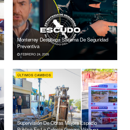
Monterrey Despliega Sistema De Seguridad
Preventiva
FEBRERO 24, 2026
ÚLTIMOS CAMBIOS
Supervisión De Obras Mejora Espacio
Público En La Colonia Genaro Vázquez