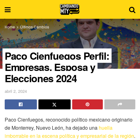
Home
Últimos Cambios
Paco Cienfuegos Perfil:
Empresas, Esposa y
Elecciones 2024
abril 2, 2024
Paco Cienfuegos, reconocido político mexicano originario
de Monterrey, Nuevo León, ha dejado una
huella
imborrable en la escena política y empresarial de la región
.