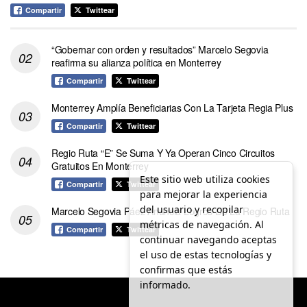
Compartir
Twittear
“Gobernar con orden y resultados” Marcelo Segovia
reafirma su alianza política en Monterrey
Compartir
Twittear
Monterrey Amplía Beneficiarias Con La Tarjeta Regia Plus
Compartir
Twittear
Regio Ruta “E” Se Suma Y Ya Operan Cinco Circuitos
Gratuitos En Monterrey
Este sitio web utiliza cookies
Compartir
Twittear
para mejorar la experiencia
del usuario y recopilar
Marcelo Segovia Páez Anuncia Logros De La Regio Ruta
métricas de navegación. Al
Compartir
Twittear
continuar navegando aceptas
el uso de estas tecnologías y
confirmas que estás
informado.