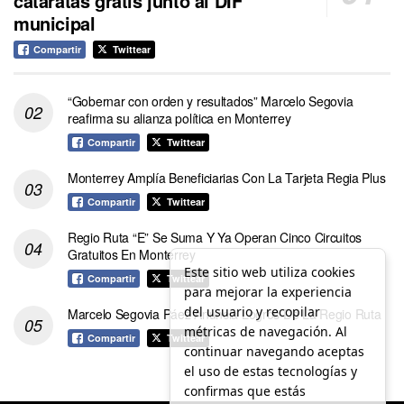
cataratas gratis junto al DIF
municipal
Compartir
Twittear
“Gobernar con orden y resultados” Marcelo Segovia
reafirma su alianza política en Monterrey
Compartir
Twittear
Monterrey Amplía Beneficiarias Con La Tarjeta Regia Plus
Compartir
Twittear
Regio Ruta “E” Se Suma Y Ya Operan Cinco Circuitos
Gratuitos En Monterrey
Este sitio web utiliza cookies
Compartir
Twittear
para mejorar la experiencia
del usuario y recopilar
Marcelo Segovia Páez Anuncia Logros De La Regio Ruta
métricas de navegación. Al
Compartir
Twittear
continuar navegando aceptas
el uso de estas tecnologías y
confirmas que estás