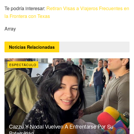
Te podría interesar:
Retiran Visas a Viajeros Frecuentes en
la Frontera con Texas
Array
Noticias
Relacionadas
ESPECTÁCULO
Cazzu Y Nodal Vuelven A Enfrentarse Por Su
Paternidad