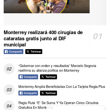
Monterrey realizará 400 cirugías de
cataratas gratis junto al DIF
municipal
Compartir
Twittear
“Gobernar con orden y resultados” Marcelo Segovia
reafirma su alianza política en Monterrey
Compartir
Twittear
Monterrey Amplía Beneficiarias Con La Tarjeta Regia Plus
Compartir
Twittear
Regio Ruta “E” Se Suma Y Ya Operan Cinco Circuitos
Gratuitos En Monterrey