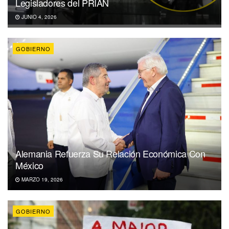
Legisladores del PRIAN
JUNIO 4, 2026
GOBIERNO
Alemania Refuerza Su Relación Económica Con
México
MARZO 19, 2026
GOBIERNO