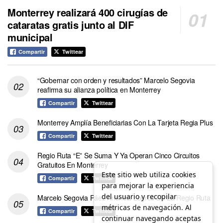
Monterrey realizará 400 cirugías de
cataratas gratis junto al DIF
municipal
Compartir
Twittear
“Gobernar con orden y resultados” Marcelo Segovia
reafirma su alianza política en Monterrey
Compartir
Twittear
Monterrey Amplía Beneficiarias Con La Tarjeta Regia Plus
Compartir
Twittear
Regio Ruta “E” Se Suma Y Ya Operan Cinco Circuitos
Gratuitos En Monterrey
Este sitio web utiliza cookies
Compartir
Twittear
para mejorar la experiencia
del usuario y recopilar
Marcelo Segovia Páez Anuncia Logros De La Regio Ruta
métricas de navegación. Al
Compartir
Twittear
continuar navegando aceptas