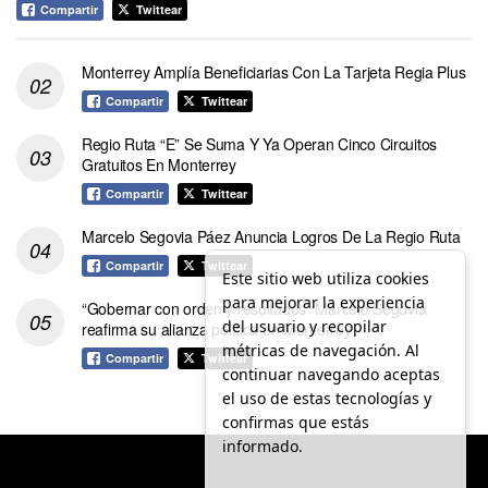
Compartir
Twittear
Monterrey Amplía Beneficiarias Con La Tarjeta Regia Plus
Compartir
Twittear
Regio Ruta “E” Se Suma Y Ya Operan Cinco Circuitos
Gratuitos En Monterrey
Compartir
Twittear
Marcelo Segovia Páez Anuncia Logros De La Regio Ruta
Compartir
Twittear
Este sitio web utiliza cookies
para mejorar la experiencia
“Gobernar con orden y resultados” Marcelo Segovia
del usuario y recopilar
reafirma su alianza política en Monterrey
métricas de navegación. Al
Compartir
Twittear
continuar navegando aceptas
el uso de estas tecnologías y
confirmas que estás
informado.