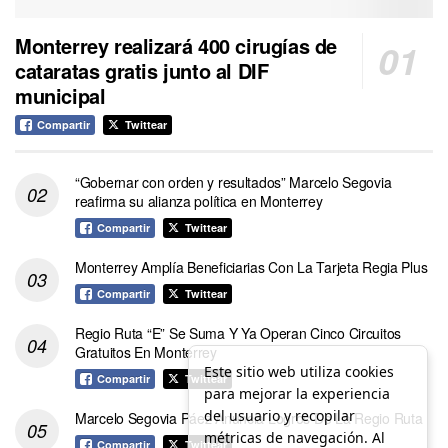
Monterrey realizará 400 cirugías de
cataratas gratis junto al DIF
municipal
Compartir
Twittear
“Gobernar con orden y resultados” Marcelo Segovia
reafirma su alianza política en Monterrey
Compartir
Twittear
Monterrey Amplía Beneficiarias Con La Tarjeta Regia Plus
Compartir
Twittear
Regio Ruta “E” Se Suma Y Ya Operan Cinco Circuitos
Gratuitos En Monterrey
Este sitio web utiliza cookies
Compartir
Twittear
para mejorar la experiencia
del usuario y recopilar
Marcelo Segovia Páez Anuncia Logros De La Regio Ruta
métricas de navegación. Al
Compartir
Twittear