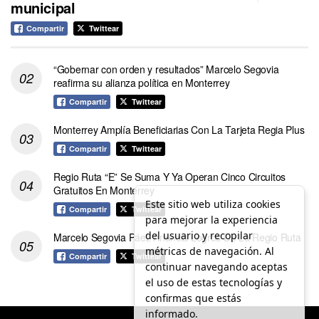
municipal
Compartir
Twittear
“Gobernar con orden y resultados” Marcelo Segovia
reafirma su alianza política en Monterrey
Compartir
Twittear
Monterrey Amplía Beneficiarias Con La Tarjeta Regia Plus
Compartir
Twittear
Regio Ruta “E” Se Suma Y Ya Operan Cinco Circuitos
Gratuitos En Monterrey
Este sitio web utiliza cookies
Compartir
Twittear
para mejorar la experiencia
del usuario y recopilar
Marcelo Segovia Páez Anuncia Logros De La Regio Ruta
métricas de navegación. Al
Compartir
Twittear
continuar navegando aceptas
el uso de estas tecnologías y
confirmas que estás
informado.