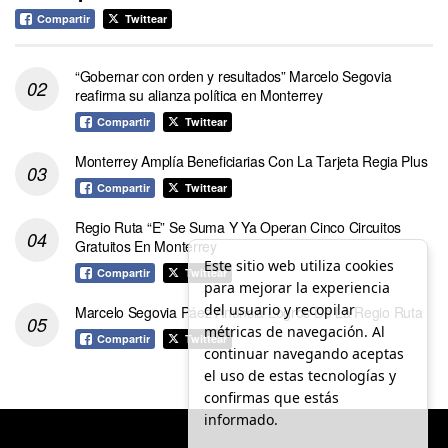
Compartir
Twittear
“Gobernar con orden y resultados” Marcelo Segovia
reafirma su alianza política en Monterrey
Compartir
Twittear
Monterrey Amplía Beneficiarias Con La Tarjeta Regia Plus
Compartir
Twittear
Regio Ruta “E” Se Suma Y Ya Operan Cinco Circuitos
Gratuitos En Monterrey
Este sitio web utiliza cookies
Compartir
Twittear
para mejorar la experiencia
del usuario y recopilar
Marcelo Segovia Páez Anuncia Logros De La Regio Ruta
métricas de navegación. Al
Compartir
Twittear
continuar navegando aceptas
el uso de estas tecnologías y
confirmas que estás
informado.