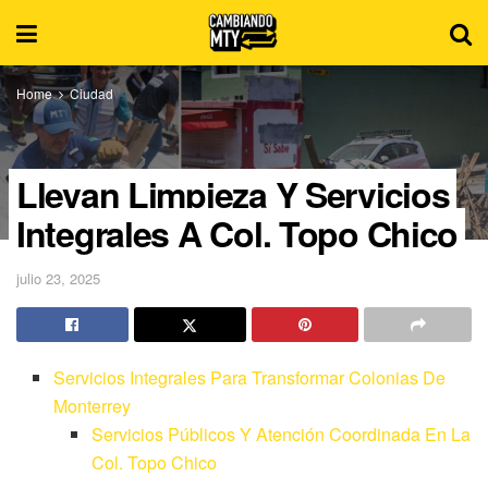
Home
Ciudad
Llevan Limpieza Y Servicios
Integrales A Col. Topo Chico
julio 23, 2025
Servicios Integrales Para Transformar Colonias De
Monterrey
Servicios Públicos Y Atención Coordinada En La
Col. Topo Chico