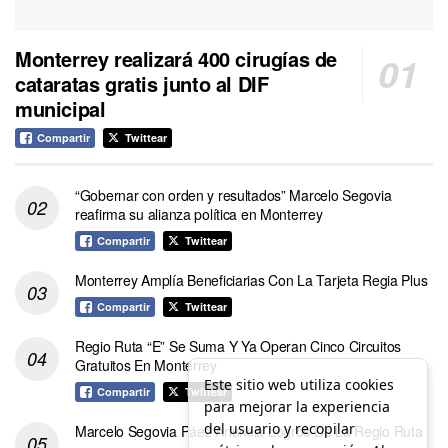
Monterrey realizará 400 cirugías de
cataratas gratis junto al DIF
municipal
Compartir
Twittear
“Gobernar con orden y resultados” Marcelo Segovia
reafirma su alianza política en Monterrey
Compartir
Twittear
Monterrey Amplía Beneficiarias Con La Tarjeta Regia Plus
Compartir
Twittear
Regio Ruta “E” Se Suma Y Ya Operan Cinco Circuitos
Gratuitos En Monterrey
Este sitio web utiliza cookies
Compartir
Twittear
para mejorar la experiencia
del usuario y recopilar
Marcelo Segovia Páez Anuncia Logros De La Regio Ruta