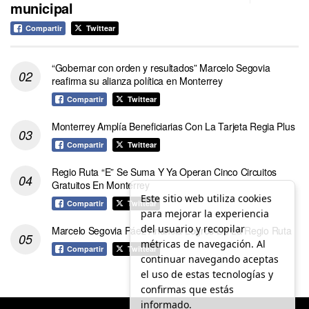
municipal
Compartir
Twittear
“Gobernar con orden y resultados” Marcelo Segovia
reafirma su alianza política en Monterrey
Compartir
Twittear
Monterrey Amplía Beneficiarias Con La Tarjeta Regia Plus
Compartir
Twittear
Regio Ruta “E” Se Suma Y Ya Operan Cinco Circuitos
Gratuitos En Monterrey
Este sitio web utiliza cookies
Compartir
Twittear
para mejorar la experiencia
del usuario y recopilar
Marcelo Segovia Páez Anuncia Logros De La Regio Ruta
métricas de navegación. Al
Compartir
Twittear
continuar navegando aceptas
el uso de estas tecnologías y
confirmas que estás
informado.