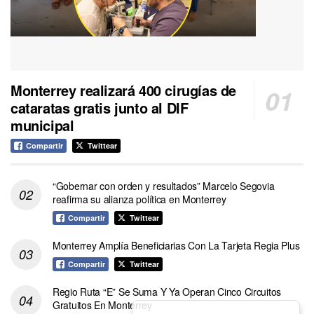
Monterrey realizará 400 cirugías de
cataratas gratis junto al DIF
municipal
Compartir
Twittear
“Gobernar con orden y resultados” Marcelo Segovia
reafirma su alianza política en Monterrey
Compartir
Twittear
Monterrey Amplía Beneficiarias Con La Tarjeta Regia Plus
Compartir
Twittear
Regio Ruta “E” Se Suma Y Ya Operan Cinco Circuitos
Gratuitos En Monterrey