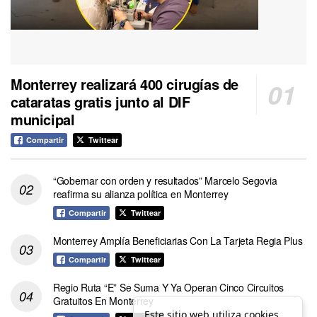
Monterrey realizará 400 cirugías de
cataratas gratis junto al DIF
municipal
Compartir
Twittear
“Gobernar con orden y resultados” Marcelo Segovia
reafirma su alianza política en Monterrey
Compartir
Twittear
Monterrey Amplía Beneficiarias Con La Tarjeta Regia Plus
Compartir
Twittear
Regio Ruta “E” Se Suma Y Ya Operan Cinco Circuitos
Gratuitos En Monterrey
Este sitio web utiliza cookies