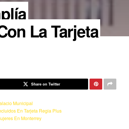
plía
Con La Tarjeta
Share on Twitter
alacio Municipal
cluidos En Tarjeta Regia Plus
Mujeres En Monterrey