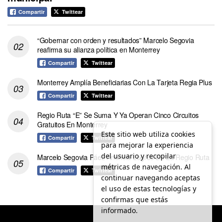
Compartir
Twittear
“Gobernar con orden y resultados” Marcelo Segovia
reafirma su alianza política en Monterrey
Compartir
Twittear
Monterrey Amplía Beneficiarias Con La Tarjeta Regia Plus
Compartir
Twittear
Regio Ruta “E” Se Suma Y Ya Operan Cinco Circuitos
Gratuitos En Monterrey
Este sitio web utiliza cookies
Compartir
Twittear
para mejorar la experiencia
del usuario y recopilar
Marcelo Segovia Páez Anuncia Logros De La Regio Ruta
métricas de navegación. Al
Compartir
Twittear
continuar navegando aceptas
el uso de estas tecnologías y
confirmas que estás
informado.