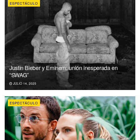
ESPECTÁCULO
Justin Bieber y Eminem: unión inesperada en
“SWAG”
JULIO 14, 2025
ESPECTÁCULO