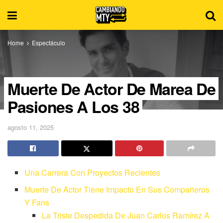
Home
Espectáculo
Muerte De Actor De Marea De
Pasiones A Los 38
agosto 11, 2025
Una Carrera Con Proyectos Recientes
Muerte De Actor Tiene Impacto En Sus Compañeros
Y Fans
La Triste Despedida De Juan Carlos Ramírez A