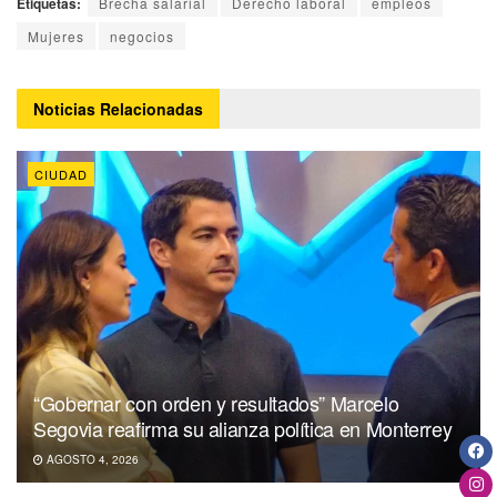
Etiquetas:
Brecha salarial
Derecho laboral
empleos
Mujeres
negocios
Noticias
Relacionadas
CIUDAD
“Gobernar con orden y resultados” Marcelo
Segovia reafirma su alianza política en Monterrey
AGOSTO 4, 2026