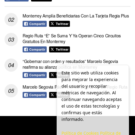
Monterrey Amplía Beneficiarias Con La Tarjeta Regia Plus
Compartir
Twittear
Regio Ruta “E” Se Suma Y Ya Operan Cinco Circuitos
Gratuitos En Monterrey
Compartir
Twittear
“Gobernar con orden y resultados” Marcelo Segovia
reafirma su alianza política en Monterrey
Este sitio web utiliza cookies
Compartir
Twittear
para mejorar la experiencia
del usuario y recopilar
Marcelo Segovia Páez Anuncia Logros De La Regio Ruta
métricas de navegación. Al
Compartir
Twittear
continuar navegando aceptas
el uso de estas tecnologías y
confirmas que estás
informado.
Política de Cookies
Política de