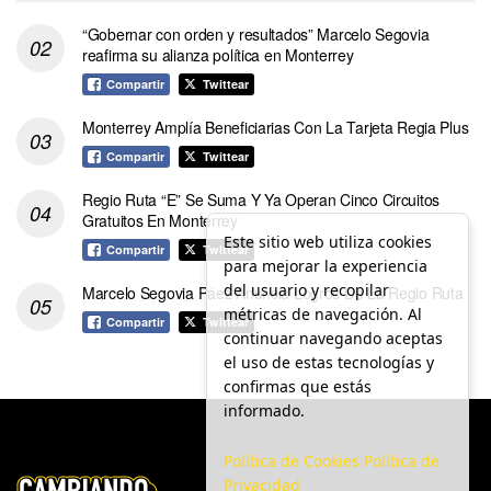
“Gobernar con orden y resultados” Marcelo Segovia
reafirma su alianza política en Monterrey
Compartir
Twittear
Monterrey Amplía Beneficiarias Con La Tarjeta Regia Plus
Compartir
Twittear
Regio Ruta “E” Se Suma Y Ya Operan Cinco Circuitos
Gratuitos En Monterrey
Este sitio web utiliza cookies
Compartir
Twittear
para mejorar la experiencia
del usuario y recopilar
Marcelo Segovia Páez Anuncia Logros De La Regio Ruta
métricas de navegación. Al
Compartir
Twittear
continuar navegando aceptas
el uso de estas tecnologías y
confirmas que estás
informado.
Política de Cookies
Política de
Privacidad