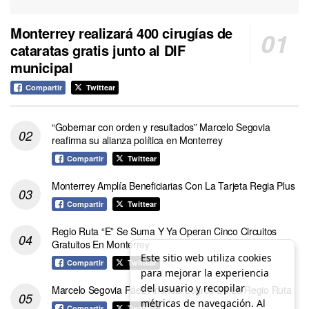
Monterrey realizará 400 cirugías de
cataratas gratis junto al DIF
municipal
Compartir
Twittear
“Gobernar con orden y resultados” Marcelo Segovia
reafirma su alianza política en Monterrey
Compartir
Twittear
Monterrey Amplía Beneficiarias Con La Tarjeta Regia Plus
Compartir
Twittear
Regio Ruta “E” Se Suma Y Ya Operan Cinco Circuitos
Gratuitos En Monterrey
Este sitio web utiliza cookies
Compartir
Twittear
para mejorar la experiencia
del usuario y recopilar
Marcelo Segovia Páez Anuncia Logros De La Regio Ruta
métricas de navegación. Al
Compartir
Twittear