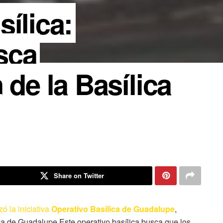
ílica:
sca
 de la Basílica
Share on Twitter
nzó la iniciativa
Operativo Basílica de Guadalupe
,
lica de Guadalupe Este operativo basílica busca que los