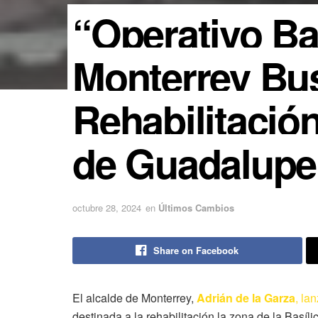
“Operativo Bas
Monterrey Bu
Rehabilitación
de Guadalupe
octubre 28, 2024
en
Últimos Cambios
Share on Facebook
El alcalde de Monterrey,
Adrián de la Garza
, la
destinada a la rehabilitación la zona de la Basí