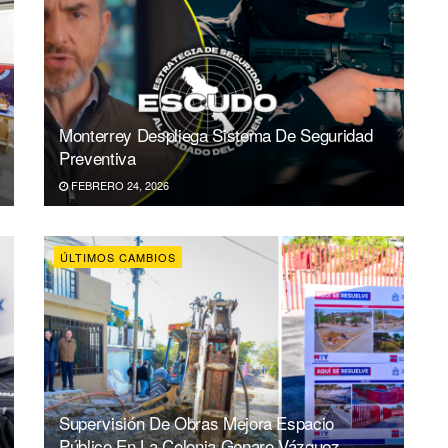
Monterrey Despliega Sistema De Seguridad
Preventiva
FEBRERO 24, 2026
ÚLTIMOS CAMBIOS
Supervisión De Obras Mejora Espacio
Público En La Colonia Genaro Vázquez