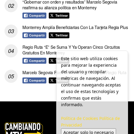
“Gobernar con orden y resultados” Marcelo Segovia
reafirma su alianza política en Monterrey
Compartir
Twittear
Monterrey Amplía Beneficiarias Con La Tarjeta Regia Plus
Compartir
Twittear
Regio Ruta “E” Se Suma Y Ya Operan Cinco Circuitos
Gratuitos En Monterrey
Este sitio web utiliza cookies
Compartir
Twittear
para mejorar la experiencia
del usuario y recopilar
Marcelo Segovia Páez Anuncia Logros De La Regio Ruta
métricas de navegación. Al
Compartir
Twittear
continuar navegando aceptas
el uso de estas tecnologías y
confirmas que estás
informado.
Política de Cookies
Política de
Privacidad
Aceptar solo lo necesario