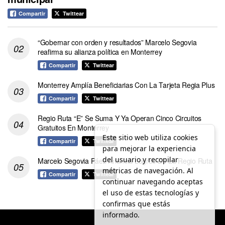
Compartir
Twittear
“Gobernar con orden y resultados” Marcelo Segovia
reafirma su alianza política en Monterrey
Compartir
Twittear
Monterrey Amplía Beneficiarias Con La Tarjeta Regia Plus
Compartir
Twittear
Regio Ruta “E” Se Suma Y Ya Operan Cinco Circuitos
Gratuitos En Monterrey
Este sitio web utiliza cookies
Compartir
Twittear
para mejorar la experiencia
del usuario y recopilar
Marcelo Segovia Páez Anuncia Logros De La Regio Ruta
métricas de navegación. Al
Compartir
Twittear
continuar navegando aceptas
el uso de estas tecnologías y
confirmas que estás
informado.