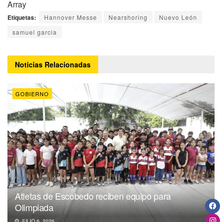
Array
Etiquetas:
Hannover Messe
Nearshoring
Nuevo León
samuel garcia
Noticias
Relacionadas
GOBIERNO
Atletas de Escobedo reciben equipo para
Olimpiada
JULIO 6, 2026