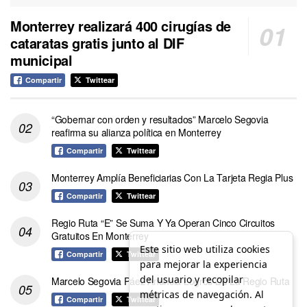
Monterrey realizará 400 cirugías de
cataratas gratis junto al DIF
municipal
Compartir
Twittear
“Gobernar con orden y resultados” Marcelo Segovia
reafirma su alianza política en Monterrey
Compartir
Twittear
Monterrey Amplía Beneficiarias Con La Tarjeta Regia Plus
Compartir
Twittear
Regio Ruta “E” Se Suma Y Ya Operan Cinco Circuitos
Gratuitos En Monterrey
Este sitio web utiliza cookies
Compartir
Twittear
para mejorar la experiencia
del usuario y recopilar
Marcelo Segovia Páez Anuncia Logros De La Regio Ruta
métricas de navegación. Al
Compartir
Twittear