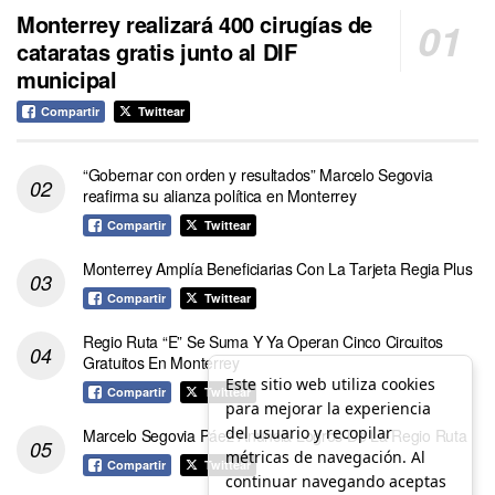
Monterrey realizará 400 cirugías de
cataratas gratis junto al DIF
municipal
Compartir
Twittear
“Gobernar con orden y resultados” Marcelo Segovia
reafirma su alianza política en Monterrey
Compartir
Twittear
Monterrey Amplía Beneficiarias Con La Tarjeta Regia Plus
Compartir
Twittear
Regio Ruta “E” Se Suma Y Ya Operan Cinco Circuitos
Gratuitos En Monterrey
Este sitio web utiliza cookies
Compartir
Twittear
para mejorar la experiencia
del usuario y recopilar
Marcelo Segovia Páez Anuncia Logros De La Regio Ruta
métricas de navegación. Al
Compartir
Twittear
continuar navegando aceptas