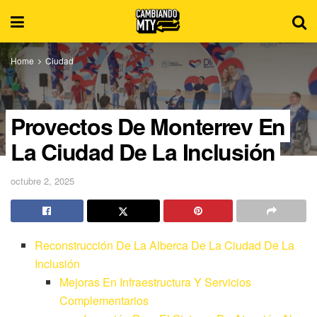
Home
Ciudad
Proyectos De Monterrey En
La Ciudad De La Inclusión
octubre 2, 2025
Reconstrucción De La Alberca De La Ciudad De La
Inclusión
Mejoras En Infraestructura Y Servicios
Complementarios