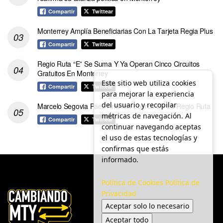
Compartir
Twittear
Monterrey Amplía Beneficiarias Con La Tarjeta Regia Plus
Compartir
Twittear
Regio Ruta “E” Se Suma Y Ya Operan Cinco Circuitos
Gratuitos En Monterrey
Este sitio web utiliza cookies
Compartir
Twittear
para mejorar la experiencia
del usuario y recopilar
Marcelo Segovia Páez Anuncia Logros De La Regio Ruta
métricas de navegación. Al
Compartir
Twittear
continuar navegando aceptas
el uso de estas tecnologías y
confirmas que estás
informado.
Política de Cookies
Política de
Privacidad
Aceptar solo lo necesario
Aceptar todo