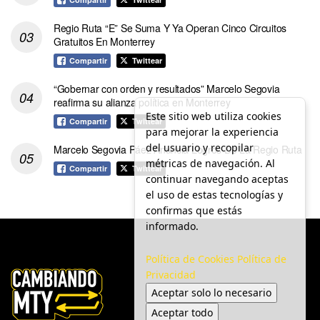
Regio Ruta “E” Se Suma Y Ya Operan Cinco Circuitos
Gratuitos En Monterrey
Compartir
Twittear
“Gobernar con orden y resultados” Marcelo Segovia
reafirma su alianza política en Monterrey
Este sitio web utiliza cookies
Compartir
Twittear
para mejorar la experiencia
del usuario y recopilar
Marcelo Segovia Páez Anuncia Logros De La Regio Ruta
métricas de navegación. Al
Compartir
Twittear
continuar navegando aceptas
el uso de estas tecnologías y
confirmas que estás
informado.
Política de Cookies
Política de
Privacidad
Aceptar solo lo necesario
Aceptar todo