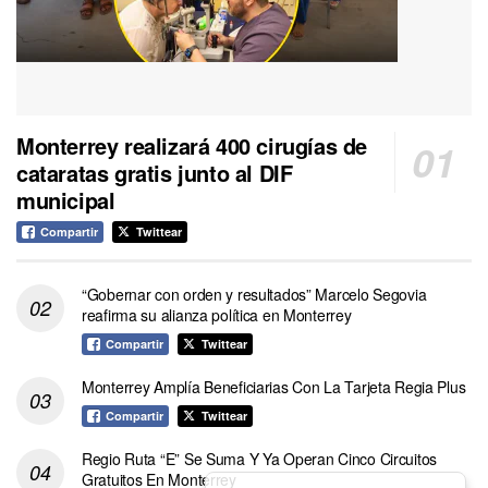
Monterrey realizará 400 cirugías de
cataratas gratis junto al DIF
municipal
Compartir
Twittear
“Gobernar con orden y resultados” Marcelo Segovia
reafirma su alianza política en Monterrey
Compartir
Twittear
Monterrey Amplía Beneficiarias Con La Tarjeta Regia Plus
Compartir
Twittear
Regio Ruta “E” Se Suma Y Ya Operan Cinco Circuitos
Gratuitos En Monterrey