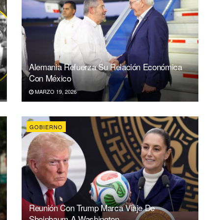
Alemania Refuerza Su Relación Económica
Con México
MARZO 19, 2026
GOBIERNO
Reunión Con Trump Marca Viaje De
Sheinbaum A Washington