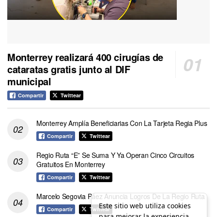
Monterrey realizará 400 cirugías de
cataratas gratis junto al DIF
municipal
Compartir
Twittear
Monterrey Amplía Beneficiarias Con La Tarjeta Regia Plus
Compartir
Twittear
Regio Ruta “E” Se Suma Y Ya Operan Cinco Circuitos
Gratuitos En Monterrey
Compartir
Twittear
Marcelo Segovia Páez Anuncia Logros De La Regio Ruta
Este sitio web utiliza cookies
Compartir
Twittear
para mejorar la experiencia