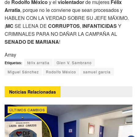
de
Rodolfo México
y el
violentador
de mujeres
Félix
Arratia
, porque no le conviene que sean procesados y
HABLEN CON LA VERDAD SOBRE SU JEFE MÁXIMO.
¡
MC
SE LLENA DE
CORRUPTOS
,
INFANTICIDAS
Y
CRIMINALES PARA NO DAÑAR LA CAMPAÑA AL
SENADO DE MARIANA
!
Array
Etiquetas:
félix arratia
Glen V. Sambrano
Miguel Sánchez
Rodolfo México
samuel garcia
Noticias
Relacionadas
ÚLTIMOS CAMBIOS