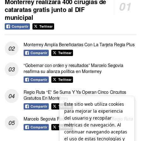
Monterrey realizará 400 cirugías de
cataratas gratis junto al DIF
municipal
Compartir
Twittear
Monterrey Amplía Beneficiarias Con La Tarjeta Regia Plus
Compartir
Twittear
“Gobernar con orden y resultados” Marcelo Segovia
reafirma su alianza política en Monterrey
Compartir
Twittear
Regio Ruta “E” Se Suma Y Ya Operan Cinco Circuitos
Gratuitos En Monterrey
Este sitio web utiliza cookies
Compartir
Twittear
para mejorar la experiencia
del usuario y recopilar
Marcelo Segovia Páez Anuncia Logros De La Regio Ruta
métricas de navegación. Al
Compartir
Twittear
continuar navegando aceptas
el uso de estas tecnologías y