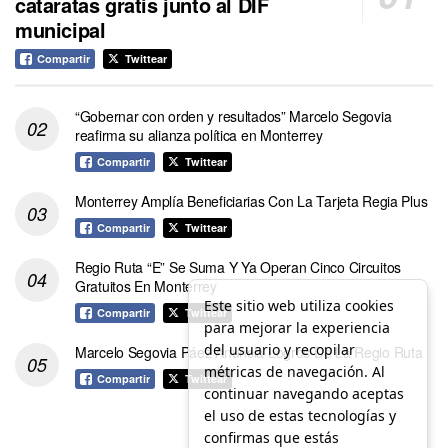
cataratas gratis junto al DIF
municipal
Compartir
Twittear
“Gobernar con orden y resultados” Marcelo Segovia
reafirma su alianza política en Monterrey
Compartir
Twittear
Monterrey Amplía Beneficiarias Con La Tarjeta Regia Plus
Compartir
Twittear
Regio Ruta “E” Se Suma Y Ya Operan Cinco Circuitos
Gratuitos En Monterrey
Este sitio web utiliza cookies
Compartir
Twittear
para mejorar la experiencia
del usuario y recopilar
Marcelo Segovia Páez Anuncia Logros De La Regio Ruta
métricas de navegación. Al
Compartir
Twittear
continuar navegando aceptas
el uso de estas tecnologías y
confirmas que estás