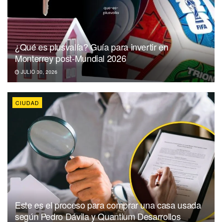
¿Qué es plusvalía? Guía para invertir en
Monterrey post-Mundial 2026
JULIO 30, 2026
CIUDAD
Este es el proceso para comprar una casa usada
según Pedro Dávila y Quantium Desarrollos