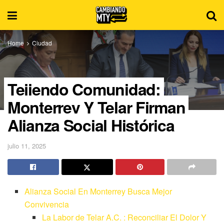
Home
Ciudad
Tejiendo Comunidad:
Monterrey Y Telar Firman
Alianza Social Histórica
julio 11, 2025
Alianza Social En Monterrey Busca Mejor
Convivencia
La Labor de Telar A.C. : Reconciliar El Dolor Y