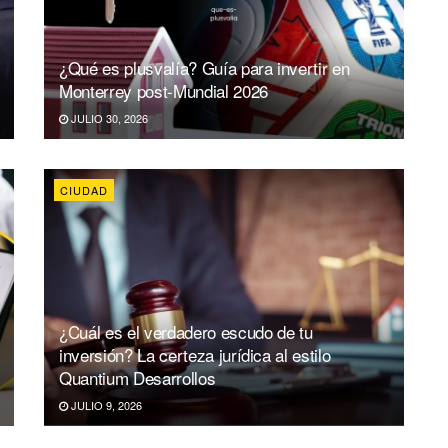
¿Qué es plusvalía? Guía para invertir en
Monterrey post-Mundial 2026
JULIO 30, 2026
CIUDAD
¿Cuál es el verdadero escudo de tu
inversión? La certeza jurídica al estilo
Quantium Desarrollos
JULIO 9, 2026