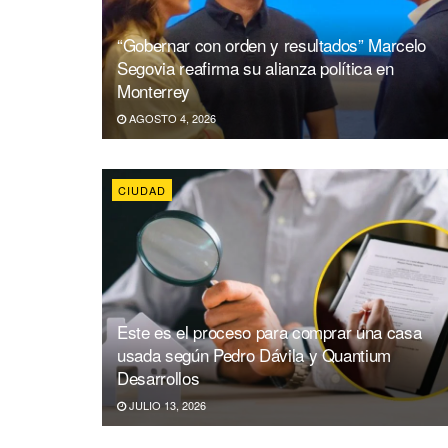
“Gobernar con orden y resultados” Marcelo
Segovia reafirma su alianza política en
Monterrey
AGOSTO 4, 2026
CIUDAD
Este es el proceso para comprar una casa
usada según Pedro Dávila y Quantium
Desarrollos
JULIO 13, 2026