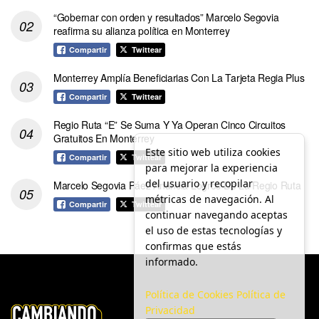
“Gobernar con orden y resultados” Marcelo Segovia
reafirma su alianza política en Monterrey
Compartir
Twittear
Monterrey Amplía Beneficiarias Con La Tarjeta Regia Plus
Compartir
Twittear
Regio Ruta “E” Se Suma Y Ya Operan Cinco Circuitos
Gratuitos En Monterrey
Este sitio web utiliza cookies
Compartir
Twittear
para mejorar la experiencia
del usuario y recopilar
Marcelo Segovia Páez Anuncia Logros De La Regio Ruta
métricas de navegación. Al
Compartir
Twittear
continuar navegando aceptas
el uso de estas tecnologías y
confirmas que estás
informado.
Política de Cookies
Política de
Privacidad