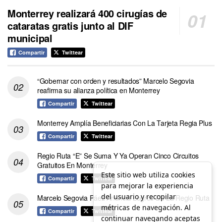
Monterrey realizará 400 cirugías de
cataratas gratis junto al DIF
municipal
Compartir
Twittear
“Gobernar con orden y resultados” Marcelo Segovia
reafirma su alianza política en Monterrey
Compartir
Twittear
Monterrey Amplía Beneficiarias Con La Tarjeta Regia Plus
Compartir
Twittear
Regio Ruta “E” Se Suma Y Ya Operan Cinco Circuitos
Gratuitos En Monterrey
Este sitio web utiliza cookies
Compartir
Twittear
para mejorar la experiencia
del usuario y recopilar
Marcelo Segovia Páez Anuncia Logros De La Regio Ruta
métricas de navegación. Al
Compartir
Twittear
continuar navegando aceptas