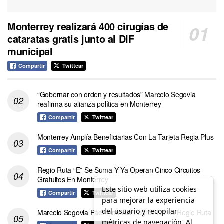
Monterrey realizará 400 cirugías de
cataratas gratis junto al DIF
municipal
Compartir
Twittear
“Gobernar con orden y resultados” Marcelo Segovia
reafirma su alianza política en Monterrey
Compartir
Twittear
Monterrey Amplía Beneficiarias Con La Tarjeta Regia Plus
Compartir
Twittear
Regio Ruta “E” Se Suma Y Ya Operan Cinco Circuitos
Gratuitos En Monterrey
Este sitio web utiliza cookies
Compartir
Twittear
para mejorar la experiencia
del usuario y recopilar
Marcelo Segovia Páez Anuncia Logros De La Regio Ruta
métricas de navegación. Al