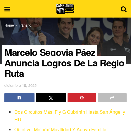
Home
Tránsito
Marcelo Segovia Páez
Anuncia Logros De La Regio
Ruta
diciembre 10, 2025
Dos Circuitos Más: F y G Cubrirán Hasta San Ángel y
HU
Objetivo: Mejorar Movilidad Y Apoyo Familiar