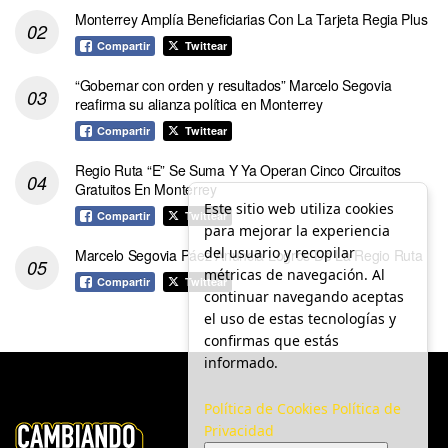
Monterrey Amplía Beneficiarias Con La Tarjeta Regia Plus
Compartir
Twittear
“Gobernar con orden y resultados” Marcelo Segovia
reafirma su alianza política en Monterrey
Compartir
Twittear
Regio Ruta “E” Se Suma Y Ya Operan Cinco Circuitos
Gratuitos En Monterrey
Este sitio web utiliza cookies
Compartir
Twittear
para mejorar la experiencia
del usuario y recopilar
Marcelo Segovia Páez Anuncia Logros De La Regio Ruta
métricas de navegación. Al
Compartir
Twittear
continuar navegando aceptas
el uso de estas tecnologías y
confirmas que estás
informado.
Política de Cookies
Política de
Privacidad