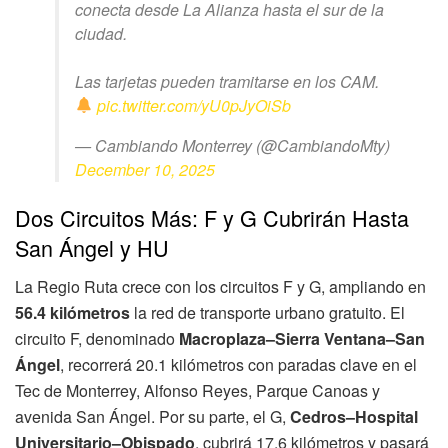
conecta desde La Alianza hasta el sur de la
ciudad.
Las tarjetas pueden tramitarse en los CAM.
pic.twitter.com/yU0pJyOiSb
— Cambiando Monterrey (@CambiandoMty)
December 10, 2025
Dos Circuitos Más: F y G Cubrirán Hasta
San Ángel y HU
La Regio Ruta crece con los circuitos F y G, ampliando en
56.4 kilómetros
la red de transporte urbano gratuito. El
circuito F, denominado
Macroplaza–Sierra Ventana–San
Ángel
, recorrerá 20.1 kilómetros con paradas clave en el
Tec de Monterrey, Alfonso Reyes, Parque Canoas y
avenida San Ángel. Por su parte, el G,
Cedros–Hospital
Universitario–Obispado
, cubrirá 17.6 kilómetros y pasará